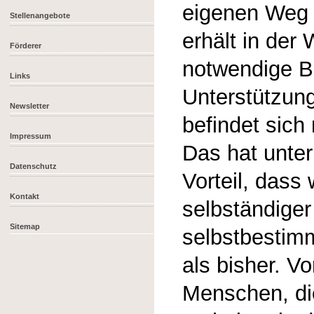
eigenen Weg 
Stellenangebote
erhält in der 
Förderer
notwendige B
Links
Unterstützun
Newsletter
befindet sich
Impressum
Das hat unte
Datenschutz
Vorteil, dass 
Kontakt
selbständiger
Sitemap
selbstbestim
als bisher. Vo
Menschen, di