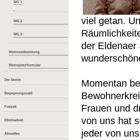
viel getan. U
WG 2
Räumlichkeite
WG 3
der Eldenaer
Wohnvorbereitung
wunderschöne
Wohnplatzformular
Der Verein
Momentan bes
Bewohnerkrei
Begegnungscafé
Frauen und d
Freizeit
von uns hat s
Elternarbeit
jeder von uns
Aktuelles