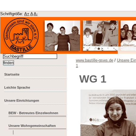
Schriftgröße:
A+
A
A-
www.bastille-gsws.de
/
Unsere Ein
1
Startseite
WG 1
Leichte Sprache
Unsere Einrichtungen
BEW - Betreutes Einzelwohnen
Unsere Wohngemeinschaften