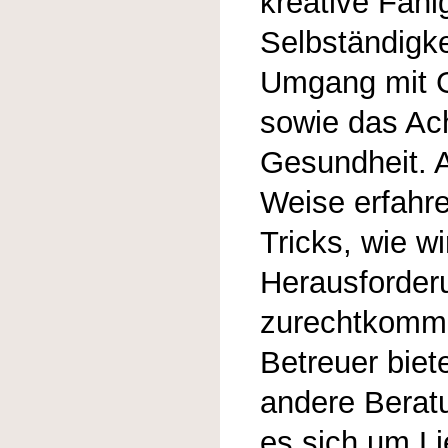
kreative Fähi
Selbständigke
Umgang mit G
sowie das Ach
Gesundheit. Au
Weise erfahre
Tricks, wie wi
Herausforder
zurechtkomm
Betreuer biet
andere Berat
es sich um L