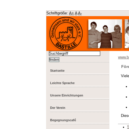
Schriftgröße:
A+
A
A-
www.ba
För
Startseite
Viel
Leichte Sprache
Unsere Einrichtungen
Der Verein
Dies
Begegnungscafé
S