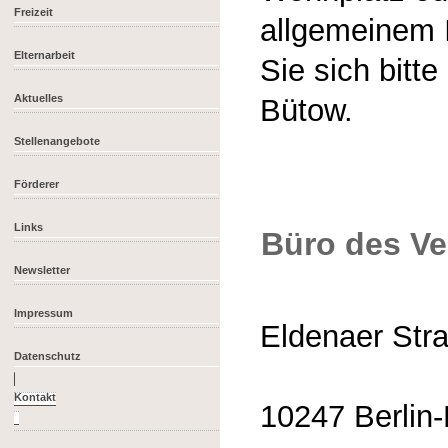
Freizeit
allgemeinem 
Elternarbeit
Sie sich bitt
Aktuelles
Bütow.
Stellenangebote
Förderer
Links
Büro des Ve
Newsletter
Impressum
Eldenaer Str
Datenschutz
10247 Berlin-