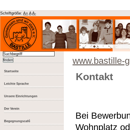
Schriftgröße:
A+
A
A-
www.bastille-
Startseite
Kontakt
Leichte Sprache
Unsere Einrichtungen
Der Verein
Bei Bewerbu
Begegnungscafé
Wohnplatz od