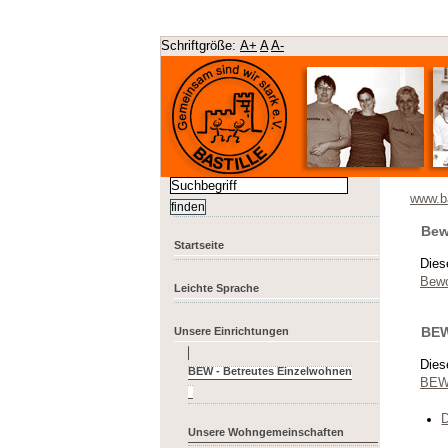
Schriftgröße:
A+
A
A-
www.ba
Bew
Startseite
Dies
Bewo
Leichte Sprache
BEW
Unsere Einrichtungen
Dies
BEW 
D
Unsere Wohngemeinschaften