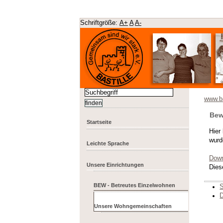
Schriftgröße:
A+
A
A-
www.ba
Bew
Startseite
Hier
wurd
Leichte Sprache
Down
Unsere Einrichtungen
Dies
BEW - Betreutes Einzelwohnen
S
D
Unsere Wohngemeinschaften