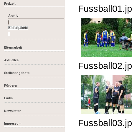
Freizeit
Fussball01.j
Archiv
Elternarbeit
Aktuelles
Fussball02.j
Stellenangebote
Förderer
Links
Newsletter
Fussball03.j
Impressum