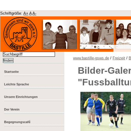
Schriftgröße:
A+
A
A-
www.bastille-gsws.de
/
Freizeit
/
B
Bilder-Galer
Startseite
"Fussballtu
Leichte Sprache
Unsere Einrichtungen
Der Verein
Begegnungscafé