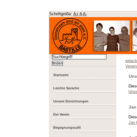
Schriftgröße:
A+
A
A-
www.ba
Verein
Startseite
Uns
Dies
Leichte Sprache
Unse
Unsere Einrichtungen
Jan
Der Verein
Dies
Jan 
Begegnungscafé