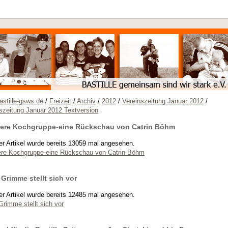
stille-gsws.de
/
Freizeit
/
Archiv
/
2012
/
Vereinszeitung Januar 2012
/
szeitung Januar 2012 Textversion
ere Kochgruppe-eine Rückschau von Catrin Böhm
er Artikel wurde bereits 13059 mal angesehen.
re Kochgruppe-eine Rückschau von Catrin Böhm
 Grimme stellt sich vor
er Artikel wurde bereits 12485 mal angesehen.
Grimme stellt sich vor