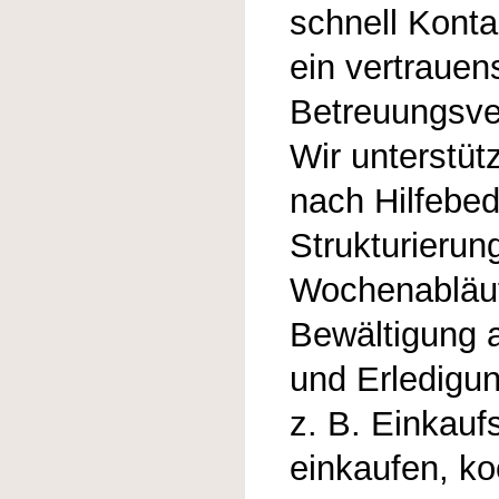
schnell Kont
ein vertrauen
Betreuungsve
Wir unterstüt
nach Hilfebed
Strukturierun
Wochenabläuf
Bewältigung a
und Erledigu
z. B. Einkauf
einkaufen, k