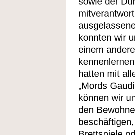
sowie der Du
mitverantwort
ausgelassene
konnten wir 
einem andere
kennenlernen
hatten mit al
„Mords Gaudi“
können wir un
den Bewohner
beschäftigen,
Brettspiele o