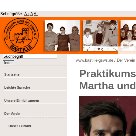
Schriftgröße:
A+
A
A-
www.bastille-gsws.de
/
Der Verein
Praktikums
Startseite
Martha und
Leichte Sprache
Unsere Einrichtungen
Der Verein
Unser Leitbild